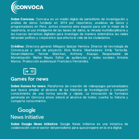
Sobre Convoca
: Convoca es un medio digital de periodismo de investigación y
análisis de datos fundado en 2014 por reporteros, analistas de datos y
programadores en Perú. Juntos creamos este espacio para unir lo mejor de la
reportería, el uso inteligente de las bases de datos, la mirada multidisciplinaria y
las nuevas narrativas digitales para investigar de manera sistemática las redes
del poder político y corporativo que afecta la vida de los ciudadanos.
Créditos
: Directora general: Milagros Salazar Herrera. Director de tecnología de
Convoca.pe y Jefe de proyecto: Elvis Rivera. Diseñadores: Emily Torrecilla.
Desarrolladores: Yenner Marchan, Anthony Atauqui. Responsable de
Monetización: Walter Reyes. Editor de audiencias y redes sociales: Antonio
Manco. Producción audiovisual: Francisco Fernández.
Sobre Games for news
: Plataforma de creación de videojuegos personalizados
que busca ampliar el alcance de las historias de investigación y compartir
conocimiento de una forma sencilla y rápida. La innovación de formatos
generada en Convoca ahora estará al alcance de todos: cuenta tu historia y
comparte conocimiento.
Sobre Google News Initiative
: Google News Initiative es una iniciativa de
colaboración con el sector del periodismo para que prospere en la era digital.