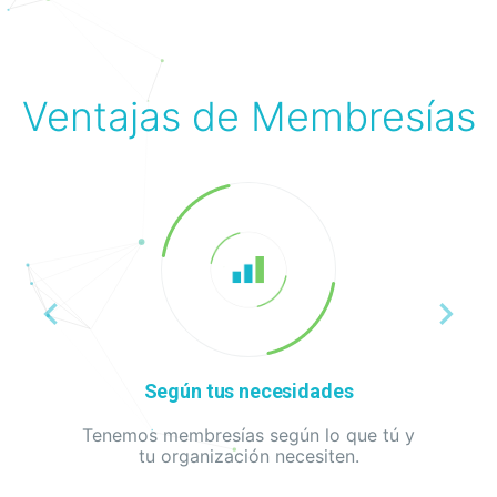
Ventajas de Membresías
keyboard_arrow_left
keyboard_arrow_right
Según tus necesidades
Tenemos membresías según lo que tú y
tu organización necesiten.